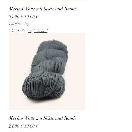
a
Merino Wolle mit Seide und Ramie
m
m
Standardpreis
Sale-Preis
24,00 €
19,00 €
190,00 €
/
1kg
1
inkl. MwSt.
|
zzgl. Versand
9
0
,
0
0
€
p
r
o
1
K
i
l
o
g
r
a
Merino Wolle mit Seide und Ramie
m
m
Standardpreis
Sale-Preis
24,00 €
19,00 €