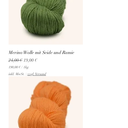
Merino Wolle mit Seide und Ramie
Standardpreis
Sale-Preis
24,00 €
19,00 €
190,00 €
/
1kg
1
inkl. MwSt.
|
zzgl. Versand
9
0
,
0
0
€
p
r
o
1
K