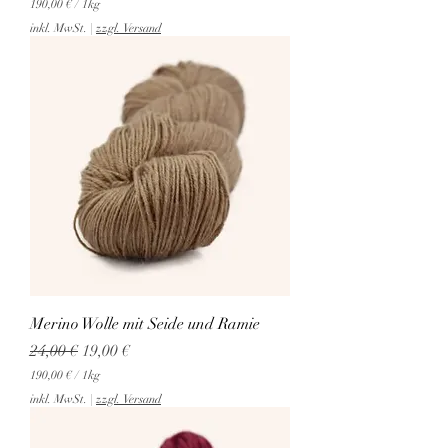
190,00 €
/
1kg
1
inkl. MwSt.
|
zzgl. Versand
9
0
,
0
0
€
p
r
o
1
K
i
l
o
g
r
a
Merino Wolle mit Seide und Ramie
m
m
Standardpreis
Sale-Preis
24,00 €
19,00 €
190,00 €
/
1kg
1
inkl. MwSt.
|
zzgl. Versand
9
0
,