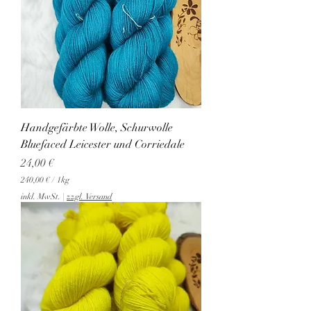
Handgefärbte Wolle, Schurwolle
Bluefaced Leicester und Corriedale
Preis
24,00 €
240,00 €
/
1kg
2
inkl. MwSt.
|
zzgl. Versand
4
0
,
0
0
€
p
r
o