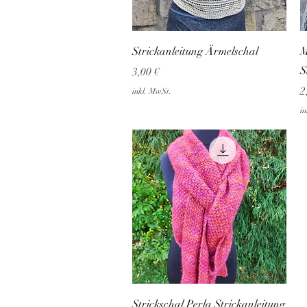
Schnellansicht
Strickanleitung Ärmelschal
M
S
Preis
3,00 €
P
2
inkl. MwSt.
in
Schnellansicht
Strickschal Perla Strickanleitung