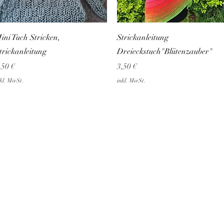
Schnellansicht
Schnellansicht
ini Tuch Stricken,
Strickanleitung
trickanleitung
Dreieckstuch"Blütenzauber"
reis
Preis
,50 €
3,50 €
kl. MwSt.
inkl. MwSt.