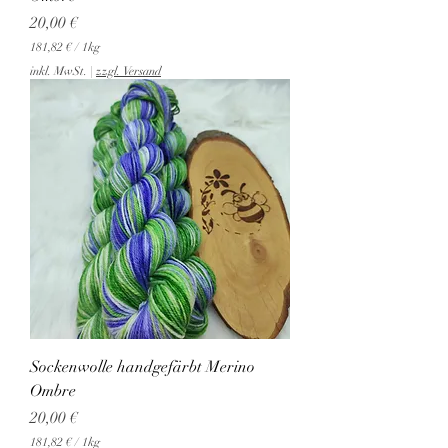
Preis
20,00 €
181,82 €
/
1kg
1
inkl. MwSt.
|
zzgl. Versand
8
1
,
8
2
€
p
r
o
1
K
i
l
o
g
r
a
Sockenwolle handgefärbt Merino
m
m
Ombre
Preis
20,00 €
181,82 €
/
1kg