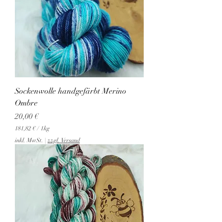
Sockenwolle handgefärbt Merino
Ombre
Preis
20,00 €
181,82 €
/
1kg
1
inkl. MwSt.
|
zzgl. Versand
8
1
,
8
2
€
p
r
o