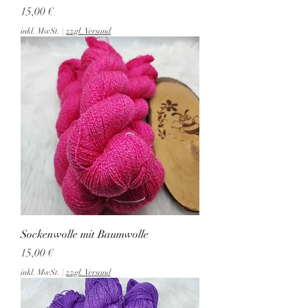
Preis
15,00 €
inkl. MwSt.
|
zzgl. Versand
Sockenwolle mit Baumwolle
Preis
15,00 €
inkl. MwSt.
|
zzgl. Versand