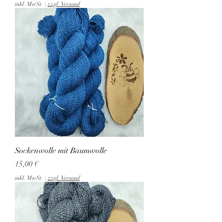
inkl. MwSt.
|
zzgl. Versand
Sockenwolle mit Baumwolle
Preis
15,00 €
inkl. MwSt.
|
zzgl. Versand