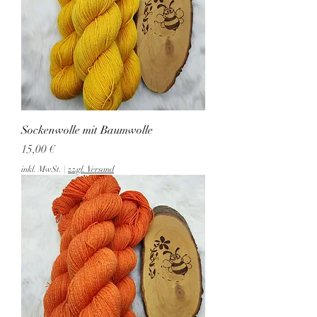
Sockenwolle mit Baumwolle
Preis
15,00 €
inkl. MwSt.
|
zzgl. Versand