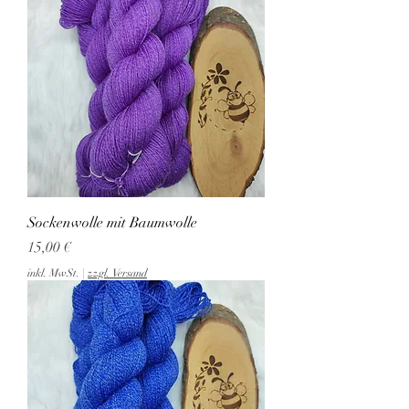
Sockenwolle mit Baumwolle
Preis
15,00 €
inkl. MwSt.
|
zzgl. Versand