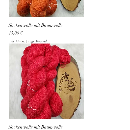
Sockenwolle mit Baumwolle
Preis
15,00 €
inkl. MwSt.
|
zzgl. Versand
Sockenwolle mit Baumwolle