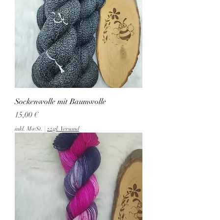
Sockenwolle mit Baumwolle
Preis
15,00 €
inkl. MwSt.
|
zzgl. Versand