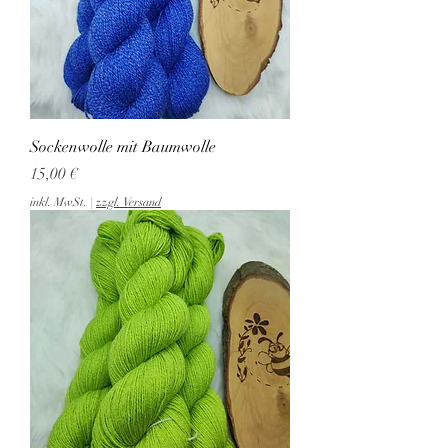
Sockenwolle mit Baumwolle
Preis
15,00 €
inkl. MwSt.
|
zzgl. Versand