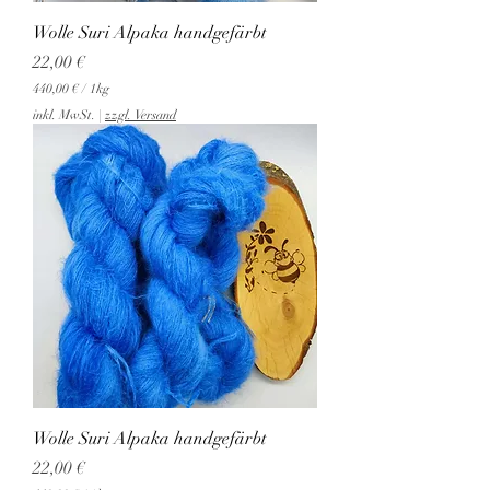
a
Wolle Suri Alpaka handgefärbt
m
m
Preis
22,00 €
440,00 €
/
1kg
4
inkl. MwSt.
|
zzgl. Versand
4
0
,
0
0
€
p
r
o
1
K
i
l
o
g
r
a
Wolle Suri Alpaka handgefärbt
m
m
Preis
22,00 €