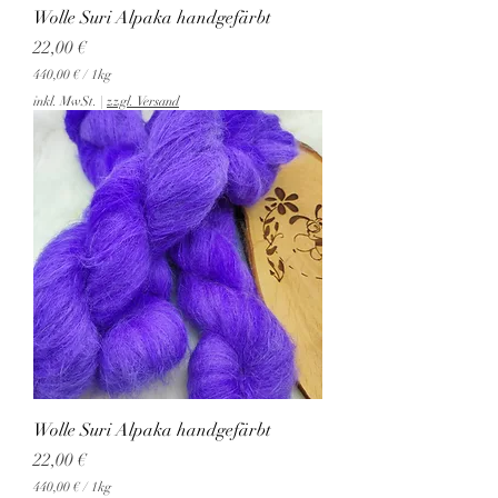
Wolle Suri Alpaka handgefärbt
m
m
Preis
22,00 €
440,00 €
/
1kg
4
inkl. MwSt.
|
zzgl. Versand
4
0
,
0
0
€
p
r
o
1
K
i
l
o
g
r
a
Wolle Suri Alpaka handgefärbt
m
m
Preis
22,00 €
440,00 €
/
1kg