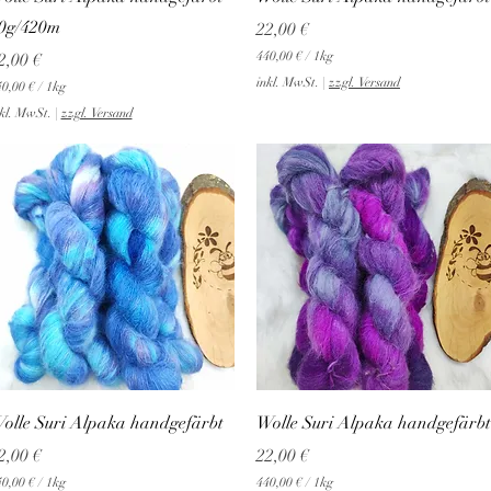
m
0g/420m
Preis
22,00 €
m
reis
440,00 €
/
1kg
2,00 €
4
inkl. MwSt.
|
zzgl. Versand
0,00 €
/
1kg
4
0
kl. MwSt.
|
zzgl. Versand
,
0
0
€
p
r
o
1
K
i
l
o
g
r
a
m
Schnellansicht
Schnellansicht
olle Suri Alpaka handgefärbt
Wolle Suri Alpaka handgefärbt
m
reis
Preis
2,00 €
22,00 €
0,00 €
/
1kg
440,00 €
/
1kg