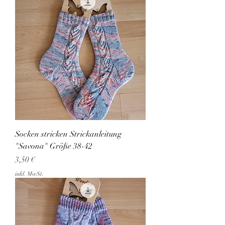
Socken stricken Strickanleitung
"Savona" Größe 38-42
Preis
3,50 €
inkl. MwSt.