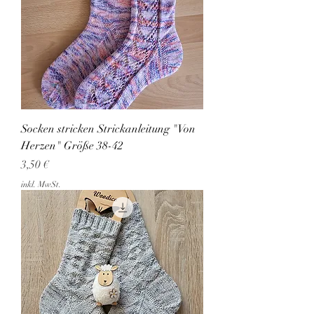
Socken stricken Strickanleitung "Von
Herzen" Größe 38-42
Preis
3,50 €
inkl. MwSt.