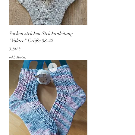
Socken stricken Strickanleitung
"Volare" Größe 38-42
Preis
3,50 €
inkl. MwSt.