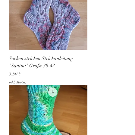
Socken stricken Strickanleitung
"Santini" Größe 38-42
Preis
3,50 €
inkl. MwSt.