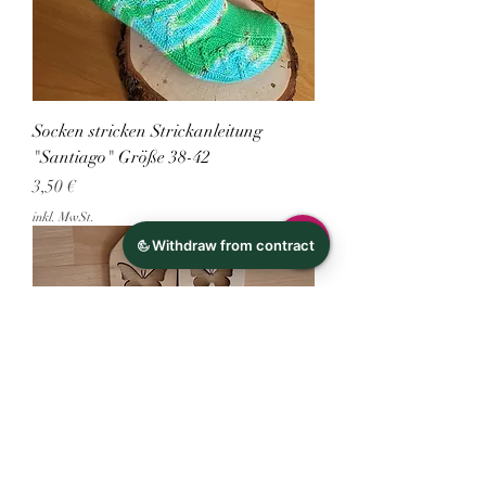
Socken stricken Strickanleitung
"Santiago" Größe 38-42
Preis
3,50 €
inkl. MwSt.