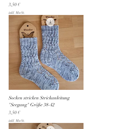
Preis
3,50 €
inkl. MwSt.
Socken stricken Strickanleitung
"Seegang" Größe 38-42
Preis
3,50 €
inkl. MwSt.