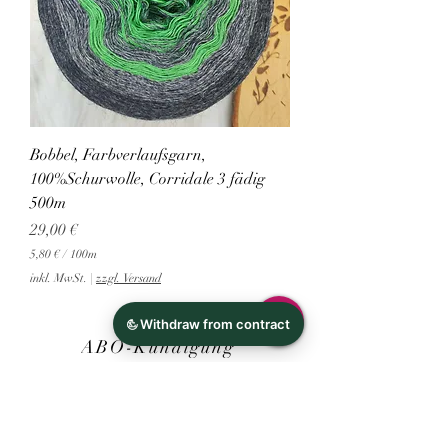
0
0
M
e
t
e
r
Bobbel, Farbverlaufsgarn,
100%Schurwolle, Corridale 3 fädig
500m
Preis
29,00 €
5,80 €
/
100m
5
inkl. MwSt.
|
zzgl. Versand
,
8
0
ABO-Kündigung
€
p
r
Über Uns
o
1
0
0