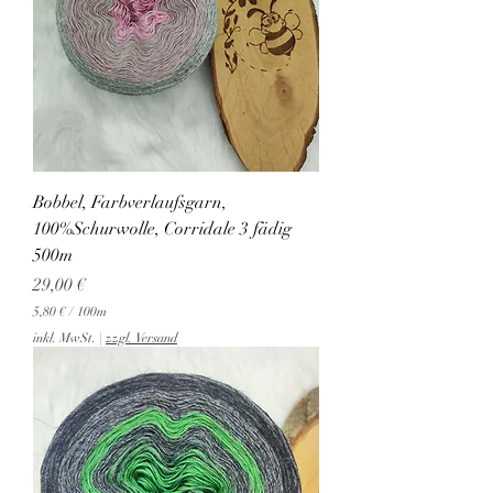
Bobbel, Farbverlaufsgarn,
100%Schurwolle, Corridale 3 fädig
500m
Preis
29,00 €
5,80 €
/
100m
5
inkl. MwSt.
|
zzgl. Versand
,
8
0
€
p
r
o
1