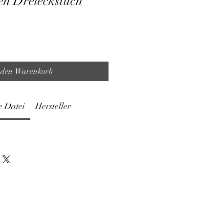
ken Dreieckstuch
 den Warenkorb
e Datei
Hersteller