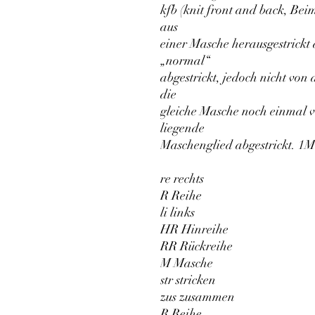
kfb (knit front and back, B
aus
einer Masche herausgestrickt
„normal“
abgestrickt, jedoch nicht von
die
gleiche Masche noch einmal v
liegende
Maschenglied abgestrickt. 
re rechts
R Reihe
li links
HR Hinreihe
RR Rückreihe
M Masche
str stricken
zus zusammen
R Reihe