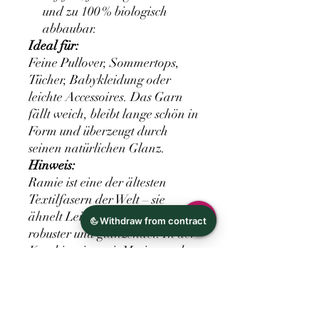
und zu 100 % biologisch
abbaubar.
Ideal für:
Feine Pullover, Sommertops,
Tücher, Babykleidung oder
leichte Accessoires. Das Garn
fällt weich, bleibt lange schön in
Form und überzeugt durch
seinen natürlichen Glanz.
Hinweis:
Ramie ist eine der ältesten
Textilfasern der Welt – sie
ähnelt Leinen, ist aber noch
robuster und glänzender. In der
Kombination mit Merino und
Seide ergibt sich ein Garn, das
nicht nur edel aussieht, sondern
sich auch fantastisch anfühlt.