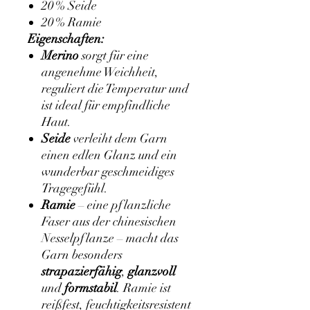
20 % Seide
20 % Ramie
Eigenschaften:
Merino
sorgt für eine
angenehme Weichheit,
reguliert die Temperatur und
ist ideal für empfindliche
Haut.
Seide
verleiht dem Garn
einen edlen Glanz und ein
wunderbar geschmeidiges
Tragegefühl.
Ramie
– eine pflanzliche
Faser aus der chinesischen
Nesselpflanze – macht das
Garn besonders
strapazierfähig
,
glanzvoll
und
formstabil
. Ramie ist
reißfest, feuchtigkeitsresistent