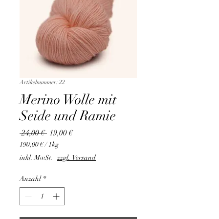
Artikelnummer: 22
Merino Wolle mit
Seide und Ramie
Standardpreis
Sale-
 24,00 € 
19,00 €
Preis
190,00 €
/
1kg
190,00 €
inkl. MwSt.
|
zzgl. Versand
pro
1
Anzahl
*
Kilogramm