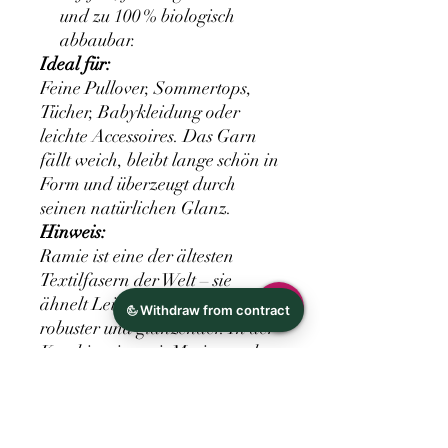
und zu 100 % biologisch
abbaubar.
Ideal für:
Feine Pullover, Sommertops,
Tücher, Babykleidung oder
leichte Accessoires. Das Garn
fällt weich, bleibt lange schön in
Form und überzeugt durch
seinen natürlichen Glanz.
Hinweis:
Ramie ist eine der ältesten
Textilfasern der Welt – sie
ähnelt Leinen, ist aber noch
robuster und glänzender. In der
Kombination mit Merino und
Seide ergibt sich ein Garn, das
nicht nur edel aussieht, sondern
sich auch fantastisch anfühlt.