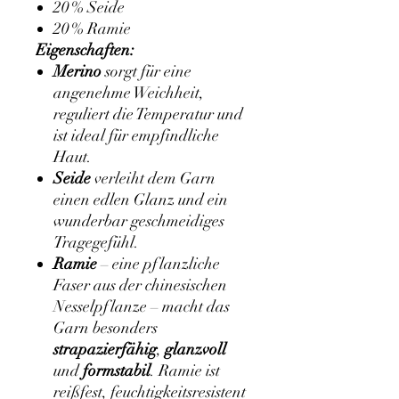
20 % Seide
20 % Ramie
Eigenschaften:
Merino
sorgt für eine
angenehme Weichheit,
reguliert die Temperatur und
ist ideal für empfindliche
Haut.
Seide
verleiht dem Garn
einen edlen Glanz und ein
wunderbar geschmeidiges
Tragegefühl.
Ramie
– eine pflanzliche
Faser aus der chinesischen
Nesselpflanze – macht das
Garn besonders
strapazierfähig
,
glanzvoll
und
formstabil
. Ramie ist
reißfest, feuchtigkeitsresistent