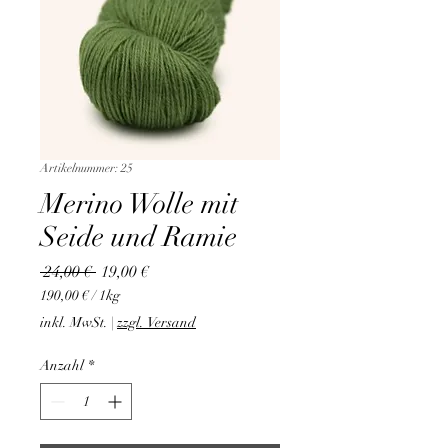
Artikelnummer: 25
Merino Wolle mit
Seide und Ramie
Standardpreis
Sale-
 24,00 € 
19,00 €
Preis
190,00 €
/
1kg
190,00 €
inkl. MwSt.
|
zzgl. Versand
pro
1
Anzahl
*
Kilogramm