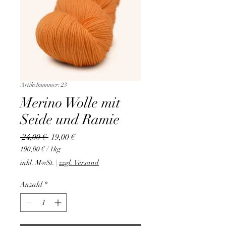
Artikelnummer: 23
Merino Wolle mit
Seide und Ramie
Standardpreis
Sale-
 24,00 € 
19,00 €
Preis
190,00 €
/
1kg
190,00 €
inkl. MwSt.
|
zzgl. Versand
pro
1
Anzahl
*
Kilogramm