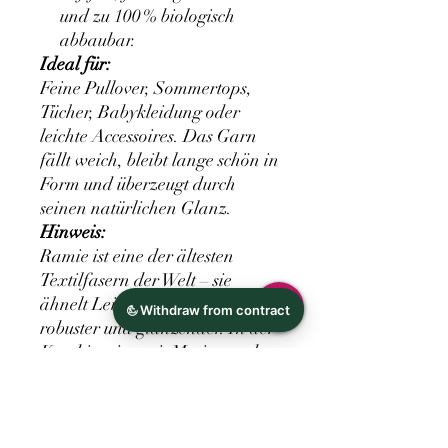
und zu 100 % biologisch
abbaubar.
Ideal für:
Feine Pullover, Sommertops,
Tücher, Babykleidung oder
leichte Accessoires. Das Garn
fällt weich, bleibt lange schön in
Form und überzeugt durch
seinen natürlichen Glanz.
Hinweis:
Ramie ist eine der ältesten
Textilfasern der Welt – sie
ähnelt Leinen, ist aber noch
robuster und glänzender. In der
Kombination mit Merino und
Seide ergibt sich ein Garn, das
nicht nur edel aussieht, sondern
sich auch fantastisch anfühlt.