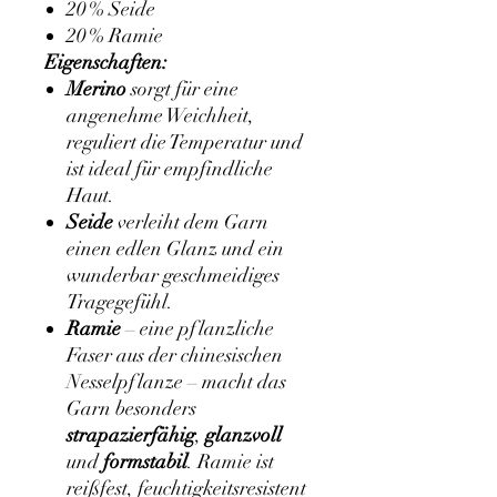
20 % Seide
20 % Ramie
Eigenschaften:
Merino
sorgt für eine
angenehme Weichheit,
reguliert die Temperatur und
ist ideal für empfindliche
Haut.
Seide
verleiht dem Garn
einen edlen Glanz und ein
wunderbar geschmeidiges
Tragegefühl.
Ramie
– eine pflanzliche
Faser aus der chinesischen
Nesselpflanze – macht das
Garn besonders
strapazierfähig
,
glanzvoll
und
formstabil
. Ramie ist
reißfest, feuchtigkeitsresistent