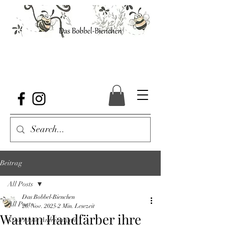
Beitrag
All Posts
Das Bobbel-Bienchen
All Posts
26. Nov. 2025
2 Min. Lesezeit
Warum Handfärber ihre
Kostenlose Anleitungen