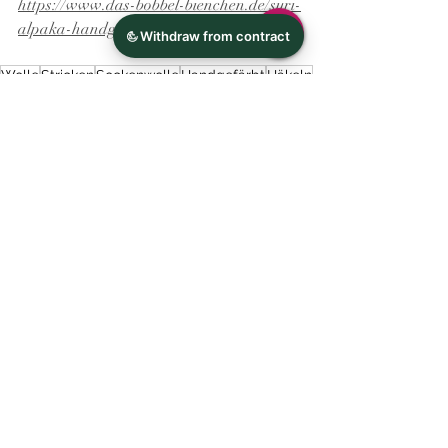
https://www.das-bobbel-bienchen.de/suri-
alpaka-handgef-rbt
Wolle
Stricken
Sockenwolle
Handgefärbt
Häkeln
Wissenswertes
Aktuelle Beiträge
Alle ansehen