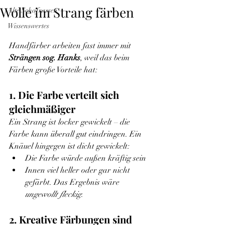
Wolle im Strang färben
Alte Schafrassen
Wissenswertes
Handfärber arbeiten fast immer mit 
Strängen sog. Hanks
, weil das beim 
Färben große Vorteile hat:
1. Die Farbe verteilt sich 
gleichmäßiger
Ein Strang ist locker gewickelt – die 
Farbe kann überall gut eindringen. Ein 
Knäuel hingegen ist dicht gewickelt:
Die Farbe würde außen kräftig sein
Innen viel heller oder gar nicht 
gefärbt. Das Ergebnis wäre 
ungewollt fleckig
.
2. Kreative Färbungen sind 