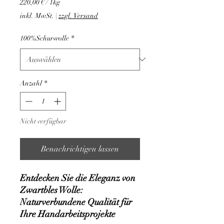
220,00 €
/
1kg
220,00 €
inkl. MwSt.
|
zzgl. Versand
pro
1
100%Schurwolle
*
Kilogramm
Anzahl
*
Nicht verfügbar
Benachrichtigen lassen
Entdecken Sie die Eleganz von
Zwartbles Wolle:
Naturverbundene Qualität für
Ihre Handarbeitsprojekte