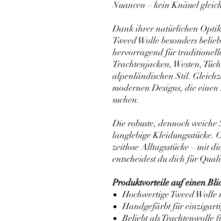
Nuancen – kein Knäuel gleic
Dank ihrer natürlichen Opti
Tweed Wolle besonders belieb
hervorragend für traditionell
Trachtenjacken, Westen, Tüch
alpenländischen Stil. Gleichze
modernen Designs, die einen 
suchen.
Die robuste, dennoch weiche S
langlebige Kleidungsstücke. 
zeitlose Alltagsstücke – mit 
entscheidest du dich für Qual
Produktvorteile auf einen Bli
Hochwertige Tweed Wolle m
Handgefärbt für einzigart
Beliebt als Trachtenwolle f