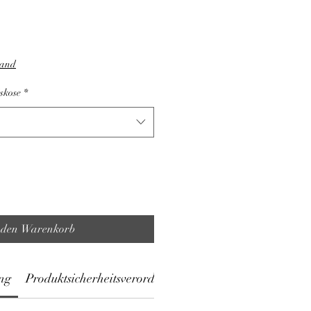
sand
skose
*
 den Warenkorb
ng
Produktsicherheitsverordnung