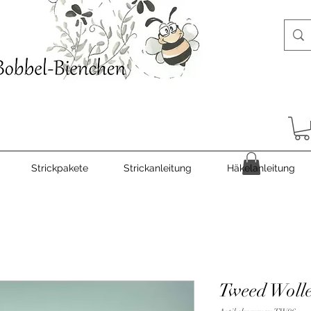
Strickpakete
Strickanleitung
Häkelanleitung
Tweed Woll