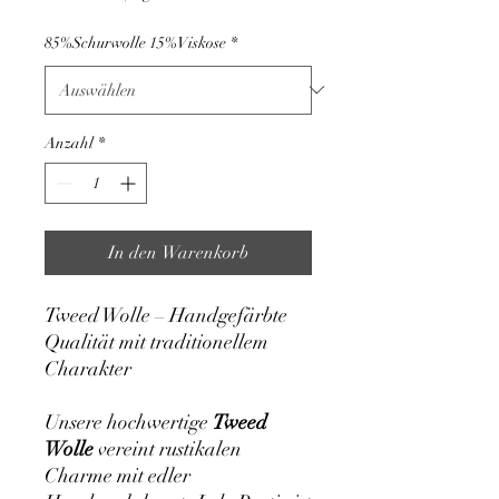
pro
1
85%Schurwolle 15%Viskose
*
Kilogramm
Anzahl
*
In den Warenkorb
Tweed Wolle – Handgefärbte
Qualität mit traditionellem
Charakter
Unsere hochwertige
Tweed
Wolle
vereint rustikalen
Charme mit edler