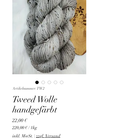
Artikelnummer: TW2
Tweed Wolle
handgefärbt
Preis
22,00 €
220,00 €
/
1kg
220,00 €
inkl. MwSt.
|
zzgl. Versand