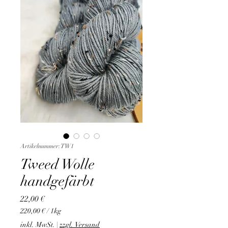
Artikelnummer: TW1
Tweed Wolle
handgefärbt
Preis
22,00 €
220,00 €
/
1kg
220,00 €
inkl. MwSt.
|
zzgl. Versand