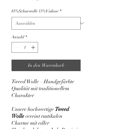
pro
1
85%Schurwolle 15%Viskose
*
Kilogramm
Anzahl
*
In den Warenkorb
Tweed Wolle – Handgefärbte
Qualität mit traditionellem
Charakter
Unsere hochwertige
Tweed
Wolle
vereint rustikalen
Charme mit edler