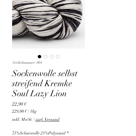
Artikelnummer: 004
Sockenwolle selbst
streifend Kremke
Soul Lazy Lion
Preis
22,90 €
229,00 €
/
1kg
229,00 €
inkl. MwSt.
|
zzgl. Versand
pro
1
75%Schurwolle 25%Polyamid
*
Kilogramm