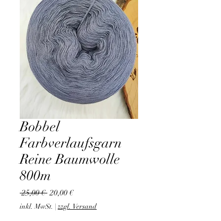
Bobbel
Farbverlaufsgarn
Reine Baumwolle
800m
Standardpreis
Sale-
 25,00 € 
20,00 €
Preis
inkl. MwSt.
|
zzgl. Versand