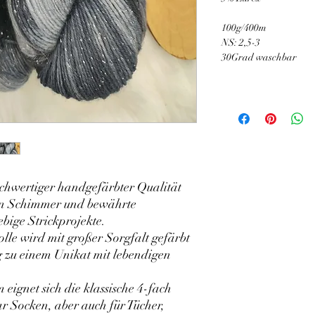
100g/400m
NS: 2,5-3
30Grad waschbar
ochwertiger handgefärbter Qualität
len Schimmer und bewährte
ebige Strickprojekte.
le wird mit großer Sorgfalt gefärbt
 zu einem Unikat mit lebendigen
eignet sich die klassische 4-fach
r Socken, aber auch für Tücher,