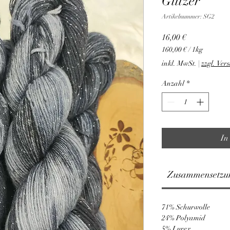
Glitzer
Artikelnummer: SG2
Preis
16,00 €
160,00 €
/
1kg
160,00 €
inkl. MwSt.
|
zzgl. Ver
pro
1
Anzahl
*
Kilogramm
In
Zusammensetzu
71% Schurwolle
24% Polyamid
5% Lurex