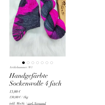
Artikelnummer: W1
Handgefärbte
Sockenwolle 4 fach
Preis
13,00 €
130,00 €
/
1kg
130,00 €
inkl. MwSt.
|
zzgl. Versand