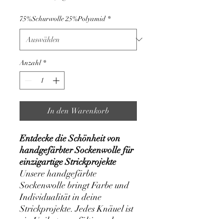
pro
1
75%Schurwolle 25%Polyamid
*
Kilogramm
Anzahl
*
In den Warenkorb
Entdecke die Schönheit von
handgefärbter Sockenwolle für
einzigartige Strickprojekte
Unsere handgefärbte
Sockenwolle bringt Farbe und
Individualität in deine
Strickprojekte. Jedes Knäuel ist