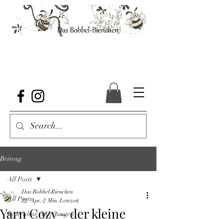
Beitrag
All Posts
Das Bobbel-Bienchen
All Posts
22. Apr.
2 Min. Lesezeit
Yarn Cozy – der kleine
Kostenlose Anleitungen