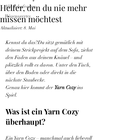
Helfer, den du nie mehr
Alte Schafrassen
missen möchtest
Wissenswertes
Aktualisiert:
8. Mai
Kennst du das?Du sitzt gemütlich mit 
deinem Strickprojekt auf dem Sofa, ziehst 
den Faden aus deinem Knäuel – und 
plötzlich rollt es davon. Unter den Tisch, 
über den Boden oder direkt in die 
nächste Staubecke.
Genau hier kommt der 
Yarn Cozy
 ins 
Spiel.
Was ist ein Yarn Cozy 
überhaupt?
Ein Yarn Cozy – manchmal auch liebevoll 