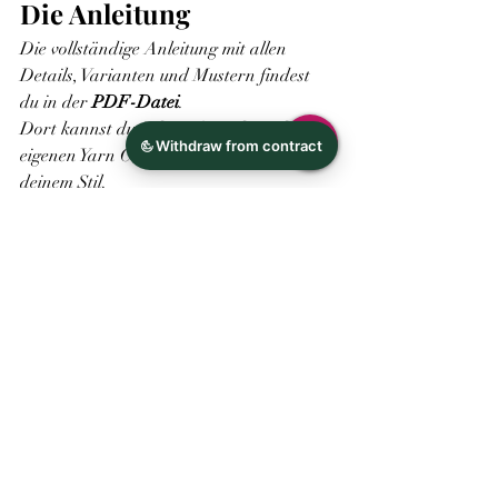
Die Anleitung
Die vollständige Anleitung mit allen 
Details, Varianten und Mustern findest 
du in der 
PDF-Datei
.
Dort kannst du Schritt für Schritt deinen 
eigenen Yarn Cozy stricken – ganz nach 
deinem Stil.
Yarn Cozy
.pdf
PDF herunterladen • 489KB
Vielen Dank an unsere Tester, für das Nutzen der Bilder.
Strickanleitung
kostenlose Strickanleitung
nützlicher Helfer beim stricken
Kostenlose Anleitungen