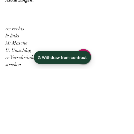
re: rechts
li: links
M: Masche
U: Umschlag
re Verschränkt: rechts verschränkt 
stricken
überz. Zus.: 1 Ma abheben wie zum rechts 
Stricken, 1 re stricken, die abgehobene 
Masche
über die gestrickte heben
zus: 2Ma re zusammen stricken
*.....*: wiederholen
MM: Maschenmarkierer
Hier könnt ihr die Datei einfach runter 