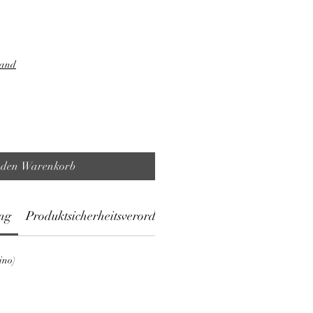
sand
 den Warenkorb
ng
Produktsicherheitsverordnung
ino)