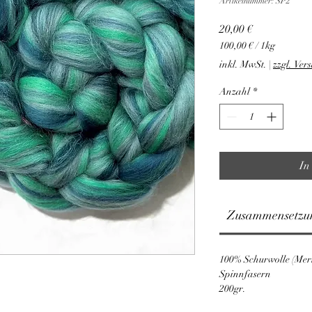
Artikelnummer: SP2
Preis
20,00 €
100,00 €
/
1kg
100,00 €
inkl. MwSt.
|
zzgl. Ver
pro
1
Anzahl
*
Kilogramm
In
Zusammensetzu
100% Schurwolle (Mer
Spinnfasern
200gr.