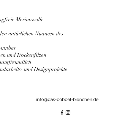
ngfreie Merinowolle
 den natürlichen Nuancen des
spinnbar
zen und Trockenfilzen
hautfreundlich
andarbeits- und Designprojekte
info@das-bobbel-bienchen.de