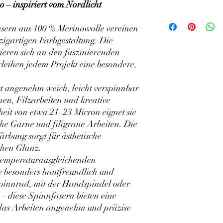
 – inspiriert vom Nordlicht
sern aus 100 % Merinowolle vereinen
nzigartigen Farbgestaltung. Die
ieren sich an den faszinierenden
rleihen jedem Projekt eine besondere,
st angenehm weich, leicht verspinnbar
en, Filzarbeiten und kreative
nheit von etwa 21–23 Micron eignet sie
he Garne und filigrane Arbeiten. Die
ärbung sorgt für ästhetische
chen Glanz.
temperaturausgleichenden
e besonders hautfreundlich und
 Spinnrad, mit der Handspindel oder
– diese Spinnfasern bieten eine
 das Arbeiten angenehm und präzise