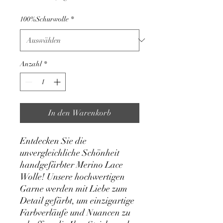
pro
1
100%Schurwolle
*
Kilogramm
Anzahl
*
In den Warenkorb
Entdecken Sie die
unvergleichliche Schönheit
handgefärbter Merino Lace
Wolle! Unsere hochwertigen
Garne werden mit Liebe zum
Detail gefärbt, um einzigartige
Farbverläufe und Nuancen zu