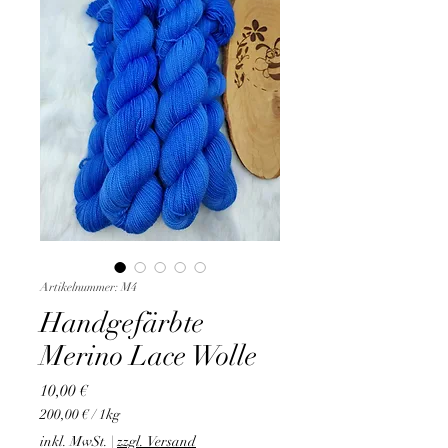
Artikelnummer: M4
Handgefärbte
Merino Lace Wolle
Preis
10,00 €
200,00 €
/
1kg
200,00 €
inkl. MwSt.
|
zzgl. Versand