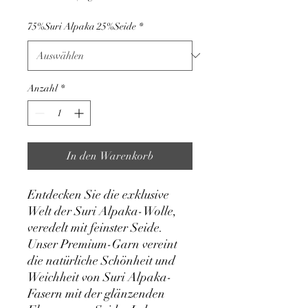
pro
1
75%Suri Alpaka 25%Seide
*
Kilogramm
Anzahl
*
In den Warenkorb
Entdecken Sie die exklusive
Welt der Suri Alpaka-Wolle,
veredelt mit feinster Seide.
Unser Premium-Garn vereint
die natürliche Schönheit und
Weichheit von Suri Alpaka-
Fasern mit der glänzenden