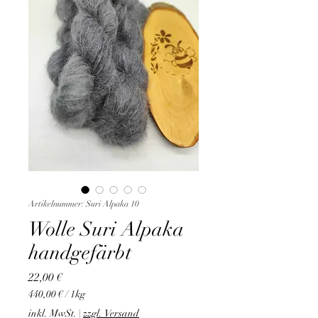
Artikelnummer: Suri Alpaka 10
Wolle Suri Alpaka
handgefärbt
Preis
22,00 €
440,00 €
/
1kg
440,00 €
inkl. MwSt.
|
zzgl. Versand