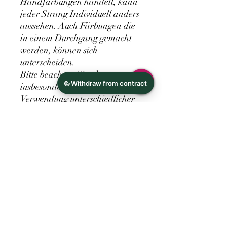
Handfärbungen handelt, kann
jeder Strang Individuell anders
aussehen. Auch Färbungen die
in einem Durchgang gemacht
werden, können sich
unterscheiden.
Bitte beachten Sie, dass es
insbesondere durch die
Verwendung unterschiedlicher
Displaytechnologien und
aufgrund Ihrer individuellen
Displayeinstellungen zu
Verfälschungen bei der
Farbdarstellung kommen kann.
Die auf Ihrem Display
dargestellten Farben können
deswegen geringfügig von der
tatsächlichen Farbe der auf
unseren Produktfotos