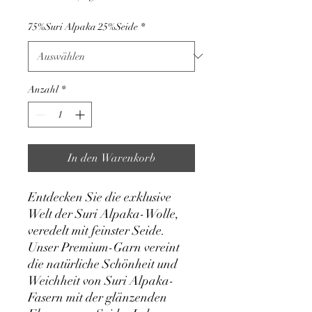
pro
1
75%Suri Alpaka 25%Seide
*
Kilogramm
Anzahl
*
In den Warenkorb
Entdecken Sie die exklusive
Welt der Suri Alpaka-Wolle,
veredelt mit feinster Seide.
Unser Premium-Garn vereint
die natürliche Schönheit und
Weichheit von Suri Alpaka-
Fasern mit der glänzenden