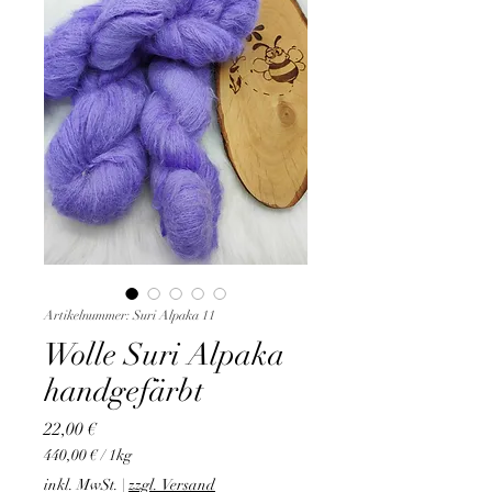
Artikelnummer: Suri Alpaka 11
Wolle Suri Alpaka
handgefärbt
Preis
22,00 €
440,00 €
/
1kg
440,00 €
inkl. MwSt.
|
zzgl. Versand