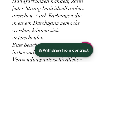
Handfärbungen handelt, kann
jeder Strang Individuell anders
aussehen. Auch Färbungen die
in einem Durchgang gemacht
werden, können sich
unterscheiden.
Bitte beachten Sie, dass es
insbesondere durch die
Verwendung unterschiedlicher
Displaytechnologien und
aufgrund Ihrer individuellen
Displayeinstellungen zu
Verfälschungen bei der
Farbdarstellung kommen kann.
Die auf Ihrem Display
dargestellten Farben können
deswegen geringfügig von der
tatsächlichen Farbe der auf
unseren Produktfotos