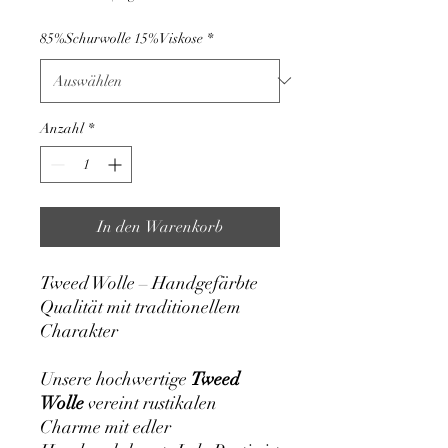
pro
1
85%Schurwolle 15%Viskose
*
Kilogramm
Anzahl
*
In den Warenkorb
Tweed Wolle – Handgefärbte
Qualität mit traditionellem
Charakter
Unsere hochwertige
Tweed
Wolle
vereint rustikalen
Charme mit edler