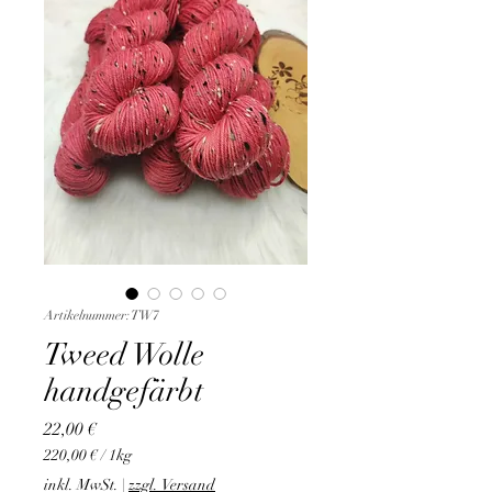
Artikelnummer: TW7
Tweed Wolle
handgefärbt
Preis
22,00 €
220,00 €
/
1kg
220,00 €
inkl. MwSt.
|
zzgl. Versand