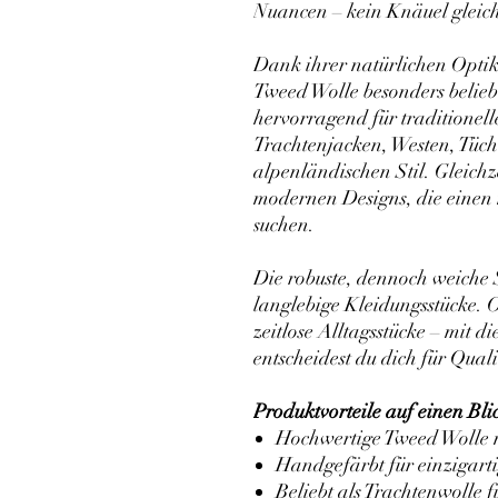
Nuancen – kein Knäuel gleic
Dank ihrer natürlichen Opti
Tweed Wolle besonders belieb
hervorragend für traditionell
Trachtenjacken, Westen, Tüch
alpenländischen Stil. Gleichze
modernen Designs, die einen 
suchen.
Die robuste, dennoch weiche S
langlebige Kleidungsstücke. 
zeitlose Alltagsstücke – mit 
entscheidest du dich für Qual
Produktvorteile auf einen Bli
Hochwertige Tweed Wolle m
Handgefärbt für einzigart
Beliebt als Trachtenwolle f