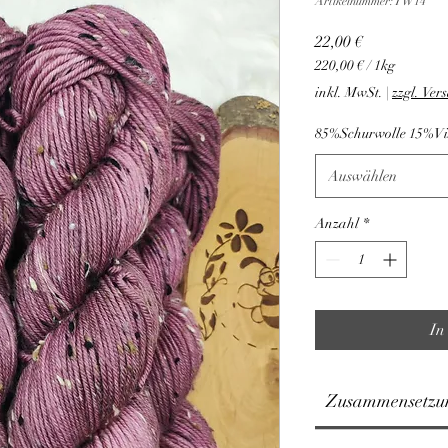
Artikelnummer: TW14
Preis
22,00 €
220,00 €
/
1kg
220,00 €
inkl. MwSt.
|
zzgl. Ver
pro
1
85%Schurwolle 15%Vi
Kilogramm
Auswählen
Anzahl
*
In
Zusammensetzu