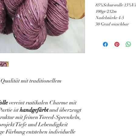
85%Schurwolle 15%Vi
100gr/212m
Nadelstärke 4-5
30 Grad waschbar
ualität mit traditionellem
olle
vereint rustikalen Charme mit
artie ist
handgefärbt
und überzeugt
struktur mit feinen Tweed-Sprenkeln,
projekt Tiefe und Lebendigkeit
ige Färbung entstehen individuelle