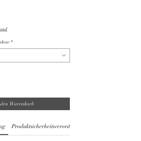
sand
skose
*
 den Warenkorb
ng
Produktsicherheitsverordnung