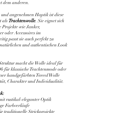
ht dem anderen.
k und angenehmen Haptik ist diese
t als
Trachtenwolle
. Sie eignet sich
e Projekte wie Janker,
er oder Accessoires im
itig passt sie auch perfekt zu
natürlichen und authentischen Look
truktur macht die Wolle ideal für
Ob für klassische Trachtenmode oder
dieser handgefärbten Tweed Wolle
ität, Charakter und Individualität.
ck:
it rustikal-eleganter Optik
ige Farbverläufe
ür traditionelle Strickprojekte