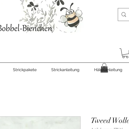
Strickpakete
Strickanleitung
Häkelanleitung
Tweed Woll