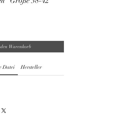
um" Größe 38-42
 den Warenkorb
e Datei
Hersteller