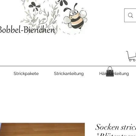
Strickpakete
Strickanleitung
Häkelanleitung
Socken stri