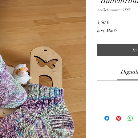
"Blütentra
Artikelnummer: STS5
Preis
3,50 €
inkl. MwSt.
In
Digital