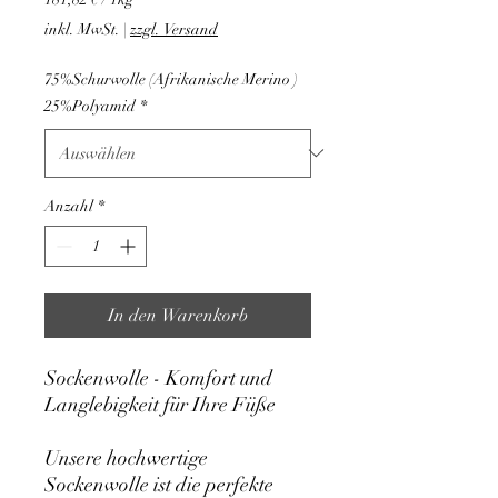
181,82 €
inkl. MwSt.
|
zzgl. Versand
pro
1
75%Schurwolle (Afrikanische Merino )
Kilogramm
25%Polyamid
*
Anzahl
*
In den Warenkorb
Sockenwolle - Komfort und
Langlebigkeit für Ihre Füße
Unsere hochwertige
Sockenwolle ist die perfekte