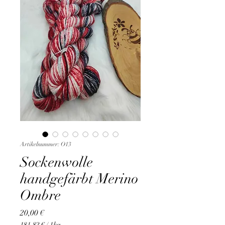
Artikelnummer: O13
Sockenwolle
handgefärbt Merino
Ombre
Preis
20,00 €
181,82 €
/
1kg