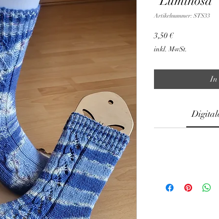
"Luminosa"
Artikelnummer: STS33
Preis
3,50 €
inkl. MwSt.
In
Digital