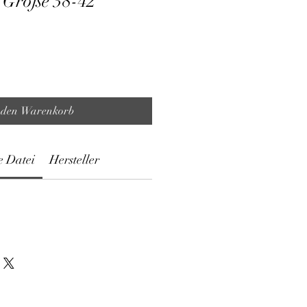
 Größe 38-42
 den Warenkorb
e Datei
Hersteller