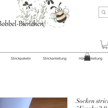
Strickpakete
Strickanleitung
Häkelanleitung
Socken stri