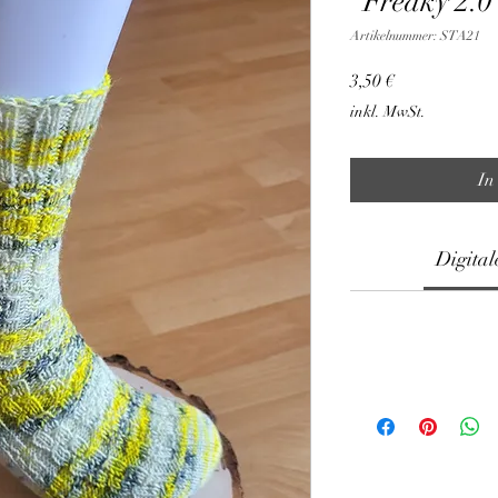
"Freaky 2.0
Artikelnummer: STA21
Preis
3,50 €
inkl. MwSt.
In
Digital