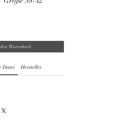
" Größe 38-42
 den Warenkorb
e Datei
Hersteller