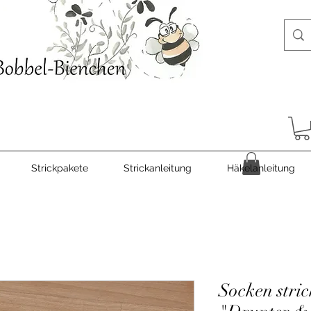
Strickpakete
Strickanleitung
Häkelanleitung
Socken stri