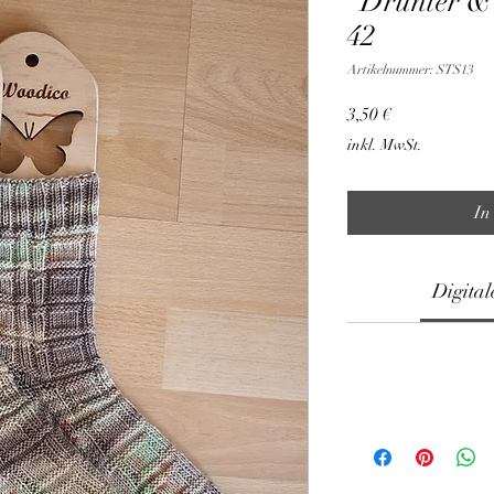
"Drunter &
42
Artikelnummer: STS13
Preis
3,50 €
inkl. MwSt.
In
Digital