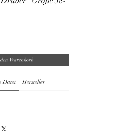
 Drüber" Größe 38-
 den Warenkorb
e Datei
Hersteller