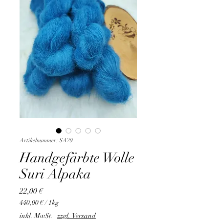
Artikelnummer: SA29
Handgefärbte Wolle
Suri Alpaka
Preis
22,00 €
440,00 €
/
1kg
440,00 €
inkl. MwSt.
|
zzgl. Versand