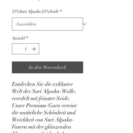
pro
1
75%Suri Alpaka 25%Seide
*
Kilogramm
Anzahl
*
In den Warenkorb
Entdecken Sie die exklusive
Welt der Suri Alpaka-Wolle,
veredelt mit feinster Seide.
Unser Premium-Garn vereint
die natürliche Schönheit und
Weichheit von Suri Alpaka-
Fasern mit der glänzenden