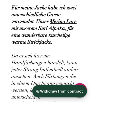
Für meine Jacke habe ich zwei
unterschiedliche Garne
verwendet. Unser
Merino Lace
mit unserem Suri Alpaka, für
eine wunderbare kuschelige
warme Strickjacke.
Da es sich hier um
Handfärbungen handelt, kann
jeder Strang Individuell anders
aussehen. Auch Färbungen die
in einem Durchgang gemacht
werden, können sich
unterscheiden.
Bitte beachten Sie, dass es
insbesondere durch die
Verwendung unterschiedlicher
Displaytechnologien und