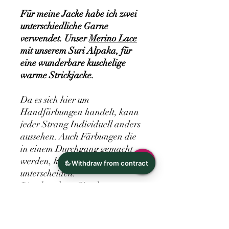
Für meine Jacke habe ich zwei
unterschiedliche Garne
verwendet. Unser
Merino Lace
mit unserem Suri Alpaka, für
eine wunderbare kuschelige
warme Strickjacke.
Da es sich hier um
Handfärbungen handelt, kann
jeder Strang Individuell anders
aussehen. Auch Färbungen die
in einem Durchgang gemacht
werden, können sich
unterscheiden.
Bitte beachten Sie, dass es
insbesondere durch die
Verwendung unterschiedlicher
Displaytechnologien und