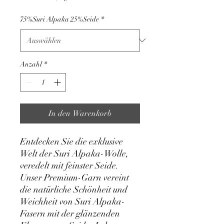
pro
1
75%Suri Alpaka 25%Seide
*
Kilogramm
Anzahl
*
In den Warenkorb
Entdecken Sie die exklusive
Welt der Suri Alpaka-Wolle,
veredelt mit feinster Seide.
Unser Premium-Garn vereint
die natürliche Schönheit und
Weichheit von Suri Alpaka-
Fasern mit der glänzenden