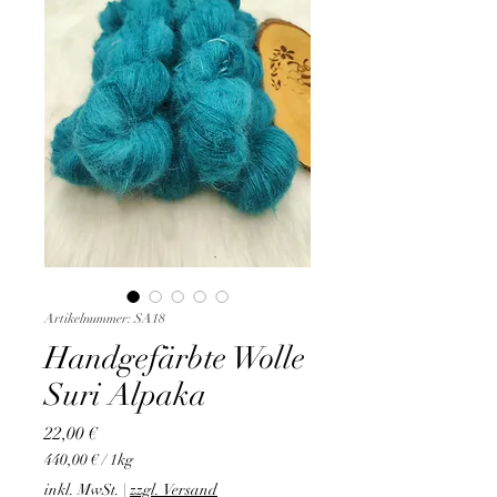
Artikelnummer: SA18
Handgefärbte Wolle
Suri Alpaka
Preis
22,00 €
440,00 €
/
1kg
440,00 €
inkl. MwSt.
|
zzgl. Versand