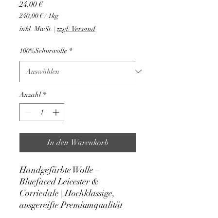
Preis
24,00 €
240,00 €
/
1kg
240,00 €
inkl. MwSt.
|
zzgl. Versand
pro
1
100%Schurwolle
*
Kilogramm
Anzahl
*
In den Warenkorb
Handgefärbte Wolle –
Bluefaced Leicester &
Corriedale | Hochklassige,
ausgereifte Premiumqualität