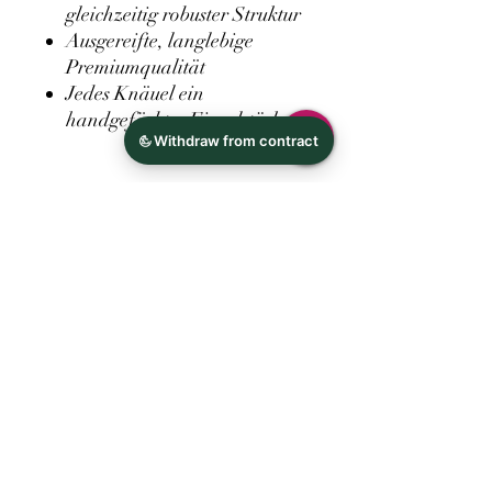
gleichzeitig robuster Struktur
Ausgereifte, langlebige
Premiumqualität
Jedes Knäuel ein
handgefärbtes Einzelstück
Ideal für:
Edle Tücher und Schals
Pullover mit Charakter
Mützen, Socken und
Accessoires
Projekte, die hochwertige,
ausgereifte Garnqualität
erfordern
Zusammensetzung