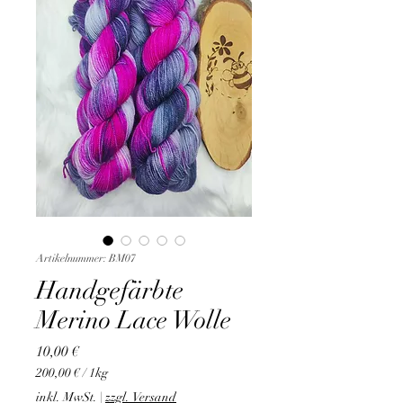
Artikelnummer: BM07
Handgefärbte
Merino Lace Wolle
Preis
10,00 €
200,00 €
/
1kg
200,00 €
inkl. MwSt.
|
zzgl. Versand