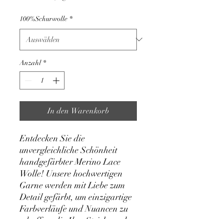
pro
1
100%Schurwolle
*
Kilogramm
Anzahl
*
In den Warenkorb
Entdecken Sie die
unvergleichliche Schönheit
handgefärbter Merino Lace
Wolle! Unsere hochwertigen
Garne werden mit Liebe zum
Detail gefärbt, um einzigartige
Farbverläufe und Nuancen zu