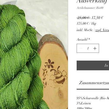
Ausverkauf
Artikelnummer: Bio00
Standardpr
Sal
 25,00 € 
17,50 €
Pre
175,00 €
/
1kg
175,00 €
inkl. MwSt.
|
zzgl. Ver
pro
1
Anzahl
*
Kilogramm
In
Zusammensetzu
95%Schurwolle (Bio-M
5%Leinen
100g/300m