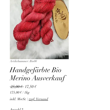
Artikelnummer: Bio00
Handgefärbte Bio
Merino Ausverkauf
Standardpreis
Sale-
 25,00 € 
17,50 €
Preis
175,00 €
/
1kg
175,00 €
inkl. MwSt.
|
zzgl. Versand
pro
1
Anzahl
*