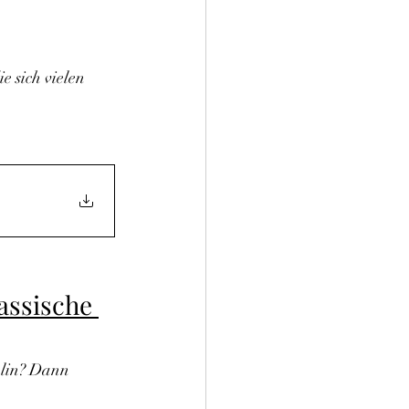
 sich vielen 
assische 
plin? Dann 