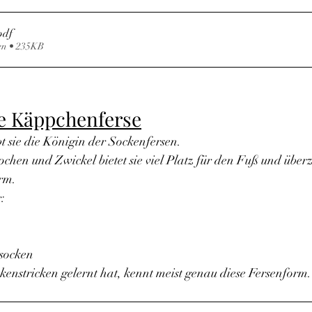
pdf
en • 235KB
he Käppchenferse
ibt sie die Königin der Sockenfersen.
hen und Zwickel bietet sie viel Platz für den Fuß und überz
rm.
:
ssocken
nstricken gelernt hat, kennt meist genau diese Fersenform.