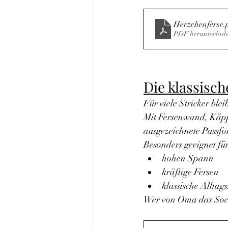
Herzchenferse
.
PDF herunterlad
Die klassisc
Für viele Stricker ble
Mit Fersenwand, Käppc
ausgezeichnete Passfo
Besonders geeignet für
hohen Spann
kräftige Fersen
klassische Alltag
Wer von Oma das Socke