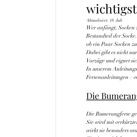
wichtigs
Aktualisiert:
18. Juli
Wer anfängt, Socken zu 
Bestandteil der Socke
ob ein Paar Socken z
Dabei gibt es nicht nu
Vorzüge und eignet si
In unserem Anleitungs
Fersenanleitungen – v
Die Bumerang
Die Bumerangferse geh
Sie wird mit verkürz
wirkt sie besonders ord