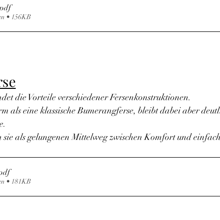
.pdf
en • 156KB
rse
det die Vorteile verschiedener Fersenkonstruktionen.
rm als eine klassische Bumerangferse, bleibt dabei aber deut
e.
en sie als gelungenen Mittelweg zwischen Komfort und einfac
pdf
en • 181KB