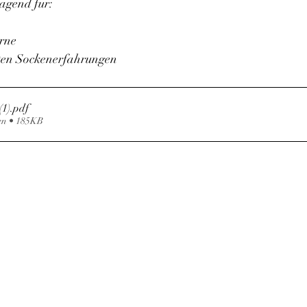
ragend für:
rne
sten Sockenerfahrungen
(1)
.pdf
en • 185KB