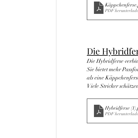
Käppchenferse
PDF herunterlad
Die Hybridfe
Die Hybridferse verbin
Sie bietet mehr Passfo
als eine Käppchenfers
Viele Stricker schätz
Hybridferse (1)
.
PDF herunterlad