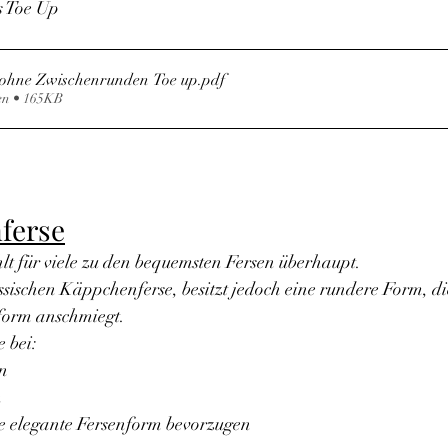
s Toe Up
ohne Zwischenrunden Toe up
.pdf
en • 165KB
ferse
lt für viele zu den bequemsten Fersen überhaupt.
assischen Käppchenferse, besitzt jedoch eine rundere Form, d
form anschmiegt.
e bei:
n
n
ne elegante Fersenform bevorzugen