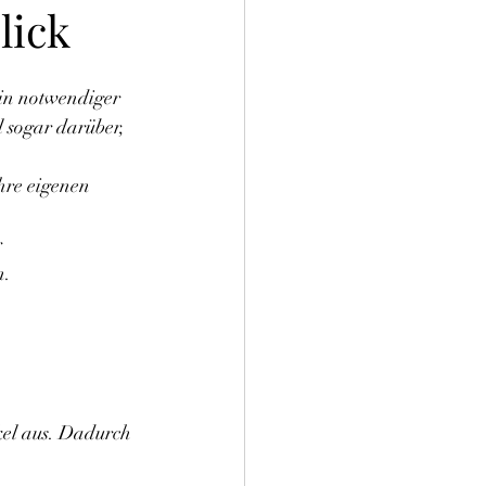
lick
 ein notwendiger 
 sogar darüber, 
hre eigenen 
 
n.
el aus. Dadurch 